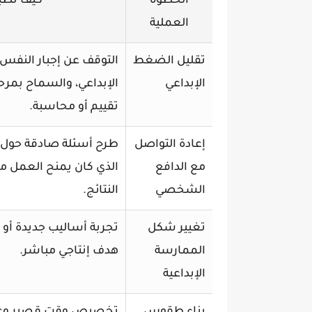
الخطوة
كيف تُطب
العملية
تقليل الضغط
التوقف عن إجبار النفس ع
الإبداعي
الإبداعي، والسماح بمرح
تقييم أو محاسبة.
إعادة التواصل
طرح أسئلة صادقة حول س
مع الدافع
الذي كان يمنح العمل مع
الشخصي
النتائج.
تغيير شكل
تجربة أساليب جديدة أو 
الممارسة
هدف إنتاجي مباشر.
الإبداعية