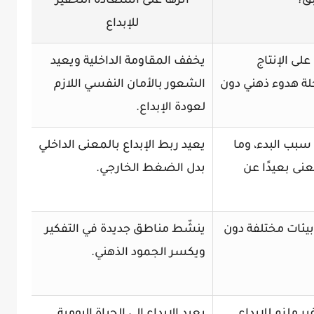
ّق؟
أثرها على استعادة التحفيز
للإبداع
لى الإنتاج
يخفف المقاومة الداخلية ويعيد
لة هدوء ذهني دون
الشعور بالأمان النفسي اللازم
لعودة الإبداع.
بب البدء، وما
يعيد ربط الإبداع بالمعنى الداخلي
نى بعيدًا عن
بدل الضغط الخارجي.
بيئات مختلفة دون
ينشّط مناطق جديدة في التفكير
ويكسر الجمود الذهني.