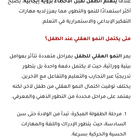
عندما
يتعلم
الطفل
تقبل
الأخطاء
برؤية
إيجابية
، يصبح
أكثر استعدادًا للنمو والتطور، مما يعزز لديه مهارات
التفكير الإبداعي والاستمرارية في التعلم.
متى يكتمل النمو العقلي عند الطفل؟
يمر
النمو
العقلي
للطفل
بمراحل متعددة تتأثر بعوامل
بيئية ووراثية، حيث لا يكتمل دفعة واحدة بل يتطور
تدريجيًا عبر التجارب والتعليم والتفاعل مع الآخرين.
يختلف توقيت اكتمال النمو العقلي من طفل لآخر، لكنه
يعتمد على مراحل محددة من التطور الذهني والمعرفي.
مرحلة
الطفولة
المبكرة: تبدأ من الولادة حتى سن
السادسة، حيث يتطور الإدراك واللغة والمهارات
الحسية والحركية بسرعة.