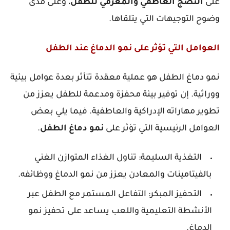
على
النضج
العاطفي
والمعرفي
للطفل
، وعلى مدى
وضوح التوجيهات التي يتلقاها.
العوامل التي تؤثر على نمو الدماغ عند الطفل
نمو دماغ الطفل هو عملية معقدة تتأثر بعدة عوامل بيئية
ووراثية. إن توفير بيئة محفزة ومدعمة للطفل يعزز من
تطوير مهاراته الإدراكية والعاطفية. فيما يلي بعض
العوامل الرئيسية التي تؤثر على
نمو
دماغ
الطفل
.
التغذية السليمة: تناول الغذاء المتوازن الغني
بالفيتامينات والمعادن يعزز من نمو الدماغ ووظائفه.
التحفيز المبكر: التفاعل المستمر مع الطفل عبر
الأنشطة التعليمية واللعب يساعد على تحفيز نمو
الدماغ.