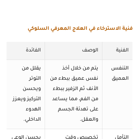
فنية الاسترخاء في العلاج المعرفي السلوكي
الفنية
الوصف
الفائدة
التنفس
يتم من خلال أخذ
يقلل من
العميق
نفس عميق ببطء من
التوتر
الأنف ثم الزفير ببطء
ويحسن
من الفم، مما يساعد
التركيز ويعزز
على تهدئة الجسم
الهدوء
والعقل.
الداخلي.
التأمل
تخصيص وقت
يحسن الوعي