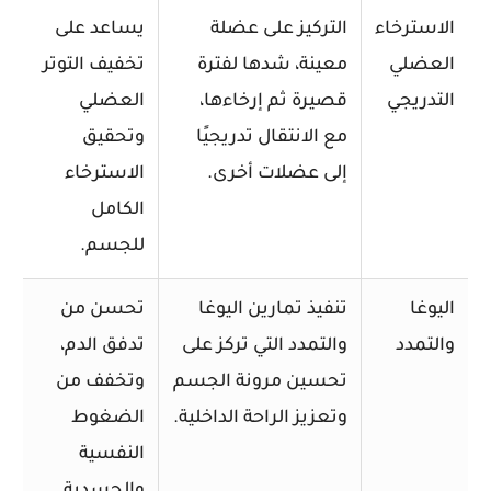
الاسترخاء
التركيز على عضلة
يساعد على
العضلي
معينة، شدها لفترة
تخفيف التوتر
التدريجي
قصيرة ثم إرخاءها،
العضلي
مع الانتقال تدريجيًا
وتحقيق
إلى عضلات أخرى.
الاسترخاء
الكامل
للجسم.
اليوغا
تنفيذ تمارين اليوغا
تحسن من
والتمدد
والتمدد التي تركز على
تدفق الدم،
تحسين مرونة الجسم
وتخفف من
وتعزيز الراحة الداخلية.
الضغوط
النفسية