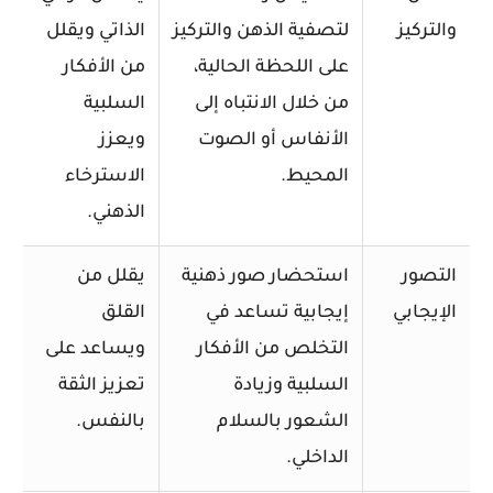
والتركيز
لتصفية الذهن والتركيز
الذاتي ويقلل
على اللحظة الحالية،
من الأفكار
من خلال الانتباه إلى
السلبية
الأنفاس أو الصوت
ويعزز
المحيط.
الاسترخاء
الذهني.
التصور
استحضار صور ذهنية
يقلل من
الإيجابي
إيجابية تساعد في
القلق
التخلص من الأفكار
ويساعد على
السلبية وزيادة
تعزيز الثقة
الشعور بالسلام
بالنفس.
الداخلي.